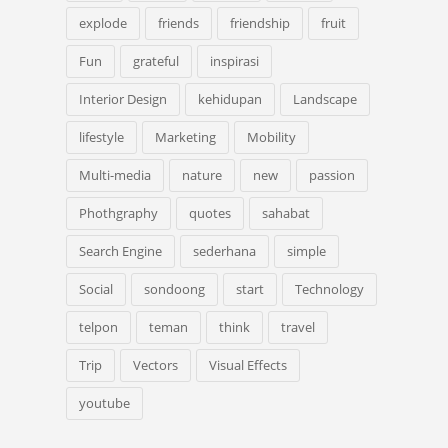
explode
friends
friendship
fruit
Fun
grateful
inspirasi
Interior Design
kehidupan
Landscape
lifestyle
Marketing
Mobility
Multi-media
nature
new
passion
Phothgraphy
quotes
sahabat
Search Engine
sederhana
simple
Social
sondoong
start
Technology
telpon
teman
think
travel
Trip
Vectors
Visual Effects
youtube