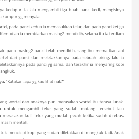
 kedapur. Ia lalu mengambil tiga buah panci kecil, mengisinya
da kompor yg menyala.
tel, pada panci kedua ia memasukkan telur, dan pada panci ketiga
 Kemudian ia membiarkan masing2 mendidih, selama itu ia terdiam
ir pada masing2 panci telah mendidih, sang ibu mematikan api
el dari panci dan meletakkannya pada sebuah piring, lalu ia
meletakkannya pada panci yg sama, dan terakhir ia menyaring kopi
mangkuk.
, “Katakan, apa yg kau lihat nak?”
g wortel dan anaknya pun merasakan wortel itu terasa lunak.
 untuk mengambil telur yang sudah matang tersebut lalu
merasakan kulit telur yang mudah pecah ketika sudah direbus,
ka masih mentah.
uk mencicipi kopi yang sudah diletakkan di mangkuk tadi. Anak