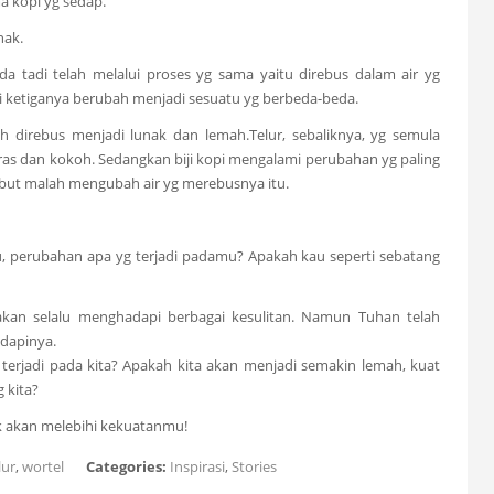
 kopi yg sedap.
nak.
a tadi telah melalui proses yg sama yaitu direbus dalam air yg
ai ketiganya berubah menjadi sesuatu yg berbeda-beda.
h direbus menjadi lunak dan lemah.Telur, sebaliknya, yg semula
ras dan kokoh. Sedangkan biji kopi mengalami perubahan yg paling
rsebut malah mengubah air yg merebusnya itu.
, perubahan apa yg terjadi padamu? Apakah kau seperti sebatang
akan selalu menghadapi berbagai kesulitan. Namun Tuhan telah
dapinya.
g terjadi pada kita? Apakah kita akan menjadi semakin lemah, kuat
 kita?
k akan melebihi kekuatanmu!
lur
,
wortel
Categories:
Inspirasi
,
Stories