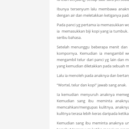
Ibunya tersenyum lalu membawa anaknya
dengan air dan meletakkan ketiganya pa
Pada panci yg pertama ia memasukkan wor
ia memasukkan biji kopi yang ia tumbuk.
seribu bahasa.
Setelah menunggu beberapa menit dan a
kompornya. Kemudian ia mengambil wort
mengambil telur dari panci yg lain dan 
yang kemudian diletakkan pada sebuah 
Lalu ia menoleh pada anaknya dan bertanya
“Wortel, telur dan kopi” jawab sang anak.
Ia kemudian menyuruh anaknya memegan
Kemudian sang ibu meminta anaknya
memcahkan/mengupas kulitnya, anaknya 
kulitnya terasa lebih keras daripada keti
Kemudian sang ibu meminta anaknya unt