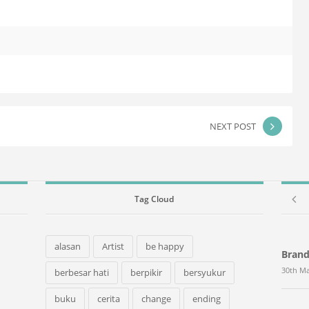
NEXT POST
Tag Cloud
alasan
Artist
be happy
Bran
30th Ma
berbesar hati
berpikir
bersyukur
buku
cerita
change
ending