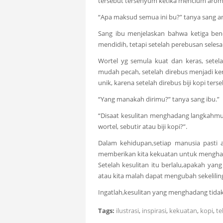
tersebut tersenyum ketika mencium aroma
“Apa maksud semua ini bu?” tanya sang a
Sang ibu menjelaskan bahwa ketiga bend
mendidih, tetapi setelah perebusan seles
Wortel yg semula kuat dan keras, setela
mudah pecah, setelah direbus menjadi ke
unik, karena setelah direbus biji kopi te
“Yang manakah dirimu?” tanya sang ibu.”
“Disaat kesulitan menghadang langkahmu
wortel, sebutir atau biji kopi?”.
Dalam kehidupan,setiap manusia pasti 
memberikan kita kekuatan untuk mengha
Setelah kesulitan itu berlalu,apakah yan
atau kita malah dapat mengubah sekeliling
Ingatlah,kesulitan yang menghadang tida
Tags:
ilustrasi
,
inspirasi
,
kekuatan
,
kopi
,
te