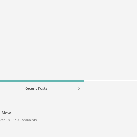
Recent Posts
d New
Berpikir Sederhana
rch 2017 /
0 Comments
30th March 2017 /
0 Comments