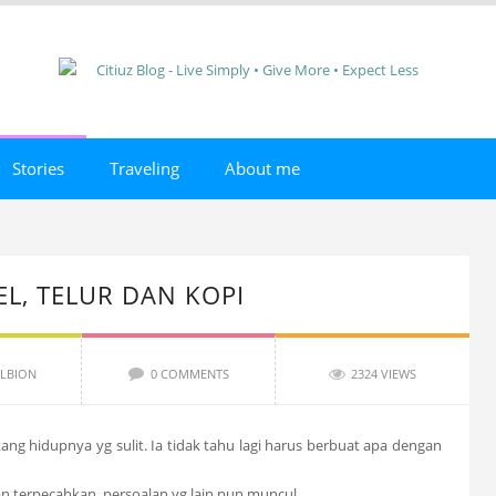
Stories
Traveling
About me
L, TELUR DAN KOPI
LBION
0 COMMENTS
2324 VIEWS
g hidupnya yg sulit. Ia tidak tahu lagi harus berbuat apa dengan
lan terpecahkan, persoalan yg lain pun muncul.