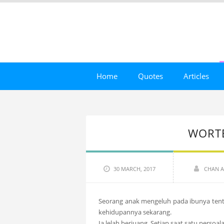
Home
Quotes
Articles
WORTE
30 MARCH, 2017
CHAN A
Seorang anak mengeluh pada ibunya tentan
kehidupannya sekarang.
Ia lelah berjuang. Setiap saat satu persoa