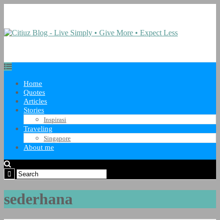
Home
Quotes
Articles
Stories
Inspirasi
Traveling
Singapore
About me
sederhana