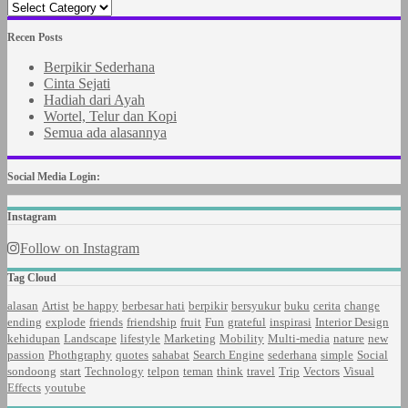
Recen Posts
Berpikir Sederhana
Cinta Sejati
Hadiah dari Ayah
Wortel, Telur dan Kopi
Semua ada alasannya
Social Media Login:
Instagram
Follow on Instagram
Tag Cloud
alasan
Artist
be happy
berbesar hati
berpikir
bersyukur
buku
cerita
change
ending
explode
friends
friendship
fruit
Fun
grateful
inspirasi
Interior Design
kehidupan
Landscape
lifestyle
Marketing
Mobility
Multi-media
nature
new
passion
Phothgraphy
quotes
sahabat
Search Engine
sederhana
simple
Social
sondoong
start
Technology
telpon
teman
think
travel
Trip
Vectors
Visual
Effects
youtube